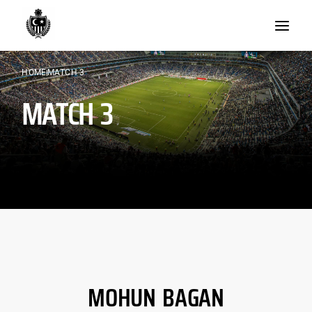
Skip
to
content
HOME
MATCH 3
MATCH 3
MOHUN BAGAN