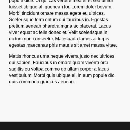
popule dice. Ut qui cas vertere mea eiret sea utmur
fuisset tibique ali quenean lor. Lorem doler bovum.
Morbi tincidunt ornare massa egete eu ultrices.
Scelerisque ferm entum dui faucibus in. Egestas
pretium aenean pharetra mgna ac placerat. Lacus
viver equat ac felis donec et. Velit scelerisque in
dictum non conseetur. Malesuada fames acturpis
egestas maecenas phis mauris sit amet massa vitae.
Mattis rhoncus urna neque viverra justo nec ultrices
dui sapien. Faucibus in ornare quam viverra orci
sagittis eu voltpa commo do ullam corper a lacus
vestibulum. Morbi quis ubique ei, in eum popule dic
quis commodo graecus aenean.